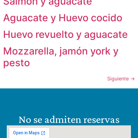
Salmón y aguacate
Aguacate y Huevo cocido
Huevo revuelto y aguacate
Mozzarella, jamón york y
pesto
Siguiente
→
No se admiten reservas